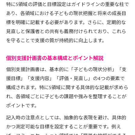
個別支援計画の見直しやモニタリングの重
特に5領域の評価と目標設定はガイドラインの重要な柱で
要性
あり、各領域における子どもの現状把握と将来の成長目
保護者同意と意向反映のポイント徹底解説
標を明確に記載する必要があります。さらに、定期的な
見直しと保護者との共有も義務付けられており、これら
担当者会議を効果的に進める運用ノウハウ
を守ることで支援の質が持続的に向上します。
放課後等デイサービスにおける共有と情報
管理
個別支援計画書の基本構成とポイント解説
支援計画書による子どもの成長支援法
個別支援計画書は、基本的に「子どもの現状分析」「支
放課後等デイサービス計画で成長を実感す
援目標」「支援内容」「評価・見直し」の4つの要素で
るには
構成されます。特に5領域に関する具体的な記載が求めら
個別支援計画書が子どもの自立に与える影
れ、各領域ごとに子どもの課題や強みを整理することが
響
ポイントです。
事業所評価と放課後等デイサービスの実践
記入時の注意点としては、抽象的な表現を避け、具体的
例
かつ測定可能な目標を設定することが重要です。例え
支援計画を活かした子どもの変化と成果事