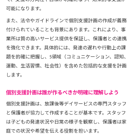
個別支援計画の記入例を用いた実践ガイド
可能になります。
放課後等デイサービスの記入例2024年版の
また、法令やガイドラインで個別支援計画の作成が義務
特徴
付けられていることも背景にあります。これにより、事
個別支援計画の流れと期間管理の重要ポイ
業所は質の高いサービス提供を保証し、保護者との連携
ント
を強化できます。具体的には、発達の遅れや行動上の課
実際の記入例から学ぶ放課後等デイサービ
題を的確に把握し、5領域（コミュニケーション、認知、
ス活用術
運動、生活習慣、社会性）を含めた包括的な支援を計画
します。
5領域対応で広がる支援の実践法
放課後等デイサービスの5領域とは何かを理
個別支援計画は誰が作るべきか明確に理解しよう
解
個別支援計画は、放課後等デイサービスの専門スタッフ
個別支援計画5領域への具体的な対応方法
と保護者が協力して作成することが基本です。スタッフ
5領域記入例から分かる支援内容の選び方
は子どもの発達状況や日常の様子を観察し、保護者は家
放課後等デイサービスでの5領域実践ポイン
庭での状況や希望を伝える役割を担います。
ト