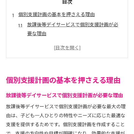
目次
個別支援計画の基本を押さえる理由
放課後等デイサービスで個別支援計画が必
要な理由
個別支援計画は誰が作るべきか明確に理解
しよう
放課後等デイサービスのガイドラインを正
しく把握
個別支援計画の基本を押さえる理由
個別支援計画書の基本構成とポイント解説
放課後等デイサービスの効果的な運用準備
放課後等デイサービスで個別支援計画が必要な理由
のコツ
放課後等デイサービスで個別支援計画が必要な最大の理
放課後等デイサービス流れと記入例ガイド
由は、子ども一人ひとりの特性やニーズに応じた最適な
放課後等デイサービスの計画作成フロー徹
支援を提供するためです。個別支援計画を作成すること
底解説
で、支援の方向性や目標が明確になり、効果的な支援が