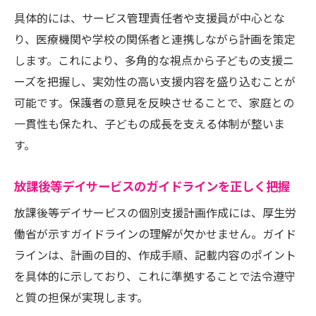
具体的には、サービス管理責任者や支援員が中心とな
児童発達支援個別支援計画との違いと応用
り、医療機関や学校の関係者と連携しながら計画を策定
例
します。これにより、多角的な視点から子どもの支援ニ
作成手順のコツとポイント徹底解説
ーズを把握し、実効性の高い支援内容を盛り込むことが
放課後等デイサービス個別支援計画の作成
可能です。保護者の意見を反映させることで、家庭との
手順
一貫性も保たれ、子どもの成長を支える体制が整いま
アセスメントから記入例まで流れを解説
す。
放課後等デイサービス書き方例と実践コツ
個別支援計画作成で失敗しないための工夫
放課後等デイサービスのガイドラインを正しく把握
放課後等デイサービスの様式と記載例まと
放課後等デイサービスの個別支援計画作成には、厚生労
め
働省が示すガイドラインの理解が欠かせません。ガイド
自信を持って進める個別支援計画作り
ラインは、計画の目的、作成手順、記載内容のポイント
を具体的に示しており、これに準拠することで法令遵守
放課後等デイサービスの計画作りで意識す
と質の担保が実現します。
べき点