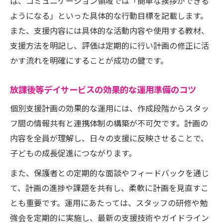
ば、コミュニケーション領域では「簡単な挨拶ができる
例
ようになる」といった具体的な行動目標を記載します。
放課後等デイサービスの成長支援プロセス
また、支援内容には具体的な活動内容や使用する教材、
解説
支援方法を明記し、評価は定期的に行い計画の修正に活
かす流れを明確にすることが成功の鍵です。
放課後等デイサービスの効果的な運用準備のコツ
個別支援計画の効果的な運用には、作成段階からスタッ
フ間の情報共有と連携体制の構築が不可欠です。計画の
内容を全員が理解し、日々の支援に反映させることで、
子どもの成長促進につながります。
また、保護者との定期的な面談やフィードバックを通じ
て、計画の進捗や課題を共有し、柔軟に計画を見直すこ
とも重要です。運用にあたっては、スタッフの研修や勉
強会を定期的に実施し、最新の支援技術やガイドライン