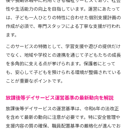
後や長期休暇中に利用できる福祉サービスであり、社会
経営安定化へ導く放課後等デイサービス運営法
性や生活能力の向上を目指しています。運営にあたって
放課後等デイサービス経営者年収から見る
は、子ども一人ひとりの特性に合わせた個別支援計画の
収益モデル
作成が必須で、専門スタッフによる丁寧な支援が行われ
厳しい環境下の放課後等デイサービス経営
ます。
戦略
このサービスの特徴として、学習支援や遊びの提供だけ
放課後等デイサービスの安定経営に必要な
でなく、地域や学校との連携を通じて子どもたちの成長
実践法
を多角的に支える点が挙げられます。保護者にとって
放課後等デイサービス運営基準を守る経営
も、安心して子どもを預けられる環境が整備されている
の工夫
ことが重要なポイントです。
放課後等デイサービス運営で重視すべき管
理ポイント
放課後等デイサービス運営基準の最新動向を解説
資格不要で始める放課後等デイサービス運営の
放課後等デイサービスの運営基準は、令和6年の法改正
現実
を含めて最新の動向に注意が必要です。特に安全管理や
放課後等デイサービス運営者資格の基本を
支援内容の質の確保、職員配置基準の厳格化が進んでお