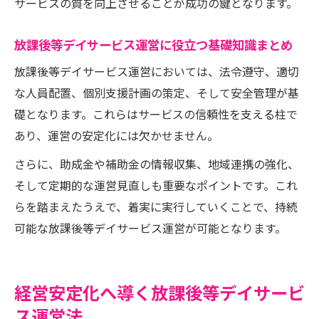
サービスの質を向上させることが成功の鍵となります。
ビスの工夫
安定した放課後等デイサービス経営の秘訣とは
放課後等デイサービス運営に役立つ基礎知識まとめ
放課後等デイサービス経営安定のための習
放課後等デイサービス運営においては、法令遵守、適切
慣
な人員配置、個別支援計画の策定、そして安全管理が基
放課後等デイサービスの運営厳しい現実と
礎となります。これらはサービスの信頼性を支える柱で
対策
あり、運営の安定化には欠かせません。
放課後等デイサービス経営者の資質と成功
さらに、助成金や補助金の情報収集、地域連携の強化、
要素
そして定期的な運営見直しも重要なポイントです。これ
放課後等デイサービス利用者支援と安定運
らを踏まえたうえで、着実に実行していくことで、持続
営の関係
可能な放課後等デイサービス運営が可能となります。
放課後等デイサービス経営継続のための工
夫
経営安定化へ導く放課後等デイサービ
ス運営法