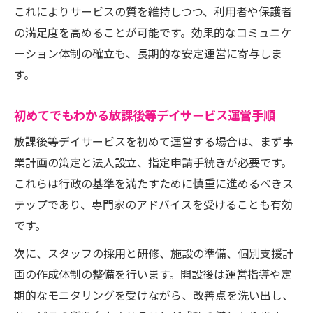
これによりサービスの質を維持しつつ、利用者や保護者
程
の満足度を高めることが可能です。効果的なコミュニケ
放課後等デイサービス運営指導で重視され
ーション体制の確立も、長期的な安定運営に寄与しま
る書類
す。
実例で学ぶ放課後等デイサービス運営規程
の工夫
初めてでもわかる放課後等デイサービス運営手順
資金調達や助成金活用の具体的な進め方
放課後等デイサービスを初めて運営する場合は、まず事
放課後等デイサービス助成金の活用ポイン
業計画の策定と法人設立、指定申請手続きが必要です。
ト
これらは行政の基準を満たすために慎重に進めるべきス
放課後等デイサービス運営費用の確保法
テップであり、専門家のアドバイスを受けることも有効
放課後等デイサービス立ち上げ助成金申請
です。
方法
次に、スタッフの採用と研修、施設の準備、個別支援計
金融機関からの資金調達と放課後等デイサ
画の作成体制の整備を行います。開設後は運営指導や定
ービス運営
期的なモニタリングを受けながら、改善点を洗い出し、
運営費試算で失敗しない放課後等デイサー