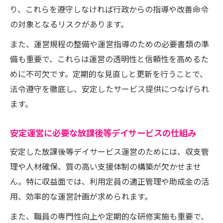
解説
り、これらを遵守しなければ行政からの指導や改善命令
資格不要でも放課後等デイサービス運営は
の対象となるリスクがあります。
可能か
また、運営規程の整備や運営指導のための必要書類の準
放課後等デイサービス経営者資格不問の注
備も重要で、これらは運営の透明性と信頼性を高めるた
意点
めに不可欠です。定期的な見直しと更新を行うことで、
放課後等デイサービス立ち上げ時の資格要
法令遵守を徹底し、安定したサービス提供につなげられ
件
ます。
スタッフ配置と放課後等デイサービス運営
安定運営に必要な放課後等デイサービスの仕組み
の実際
運営規程や必要書類のポイント徹底整理
安定した放課後等デイサービス運営のためには、収支管
理や人材確保、質の高い支援体制の構築が欠かせませ
放課後等デイサービス運営規程の作成ポイ
ん。特に収益面では、利用定員の適正管理や助成金の活
ント
用、効率的な運営計画が求められます。
放課後等デイサービス必要書類の準備方法
また、職員の専門性向上や定期的な研修実施も重要で、
令和6年対応の放課後等デイサービス運営規