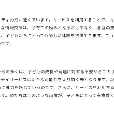
親の安心を支える放課後等デイサービスの環境
安全な施設管理と環境の整備
ニティ形成が進んでいます。サービスを利用することで、
放課後等デイサービスでの専門的なケア
うな情報交換は、子育ての励みとなるだけでなく、相互の
保護者が求める安心の基準
り、子どもたちにとっても楽しい体験を提供できます。こ
東京都の放課後等デイサービスの安全対策
のです。
安心して任せられる信頼の実績
保護者との継続的なコミュニケーション
専門スタッフによる個別対応がもたらす安心感
たちの多くは、子どもの成長や発達に対する不安からこの
専門スタッフが果たす重要な役割
等デイサービスは新たな可能性を切り開く場となります。
放課後等デイサービスでの個別プラン作成方法
点に魅力を感じているのです。さらに、サービスを利用す
ます。親たちはこのような環境が、子どもにとって有意義
子どもに合った対応で成長をサポート
保護者にも安心の充実した対応力