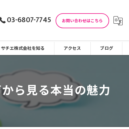
03-6807-7745
お問い合わせはこちら
サチエ株式会社を知る
アクセス
ブログ
児童指導員
コラム
児童発達支援
声から見る本当の魅力
働きやすい
看護師
未経験