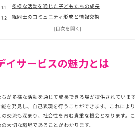
多様な活動を通じた子どもたちの成長
親同士のコミュニティ形成と情報交換
サービス利用のきっかけになった理由
放課後等デイサービスが親に与える安心感
家族全体で利用するメリット
放課後等デイサービスの選び方
デイサービスの魅力とは
東京都の放課後等デイサービスで育まれる子どもの成長
社会性を育むグループ活動の効果
個性を伸ばす独自のプログラム
たちが多様な活動を通じて成長できる場が提供されていま
放課後等デイサービスで得られる自信
才能を発見し、自己表現を行うことができます。これによ
新たな挑戦が可能にするスキルアップ
との交流も深まり、社会性を育む貴重な機会となります。
保護者が語る子どもの成長実感
めの大切な環境であることがわかります。
放課後等デイサービスの未来への可能性