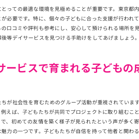
口コミから見る東京都の放課後等デイサービス
にとっての最適な環境を見極めることが重要です。東京都
親の声を活かしたサービス向上
とが必要です。特に、個々の子どもに合った支援が行われ
利用前後の変化を語るリアルな声
らの口コミや評判も参考にし、安心して預けられる場所を
東京都の放課後等デイサービスがもたらす未来への一歩
課後等デイサービスを見つける手助けをしてあげましょう
子どもの将来を見据えた支援の重要性
放課後等デイサービスが育む次世代のリーダー
サービスで育まれる子どもの
未来に向けたスキルと経験の積み重ね
地域社会との連携で広がる可能性
保護者が考える放課後等デイサービスの未来
東京都の放課後等デイサービスの今後の展望
たちが社会性を育むためのグループ活動が重視されていま
親たちが選ぶ放課後等デイサービスの理由
。例えば、子どもたちが共同でプロジェクトに取り組むこ
とで、初めての友情を築く様子が見られたという声が多く
選ばれる理由：親たちの声から探る
な魅力の一つです。子どもたちが自信を持って他者と関わ
放課後等デイサービスが提供する多様なプログラム