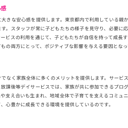
専門的なスキルを持つスタッフの魅力
心感
東京都の放課後等デイサービスでの人材育成
に大きな安心感を提供します。東京都内で利用している親
子どもたちが挑戦する喜びを実感する放課後等デイサー
ます。スタッフが常に子どもたちの様子を見守り、必要に
新しいことに挑戦するサポート体制
サービスの利用を通じて、子どもたちが自信を持って成長
放課後等デイサービスでの成功体験
どもの両方にとって、ポジティブな影響を与える要因となっ
チャレンジが子どもに与える自信
失敗から学べる環境づくり
親子で共有する成長の喜び
けでなく家族全体に多くのメリットを提供します。サービ
東京都の放課後等デイサービスが目指す目標
、放課後等デイサービスでは、家族が共に参加できるプロ
親たちの声から見える放課後等デイサービスの真価
換や支え合いも生まれ、地域全体で子育てを支えるコミュ
実際の利用者が語る満足度
て、心豊かに成長できる環境を提供しているのです。
放課後等デイサービスに期待すること
親たちが感じるサービスの価値