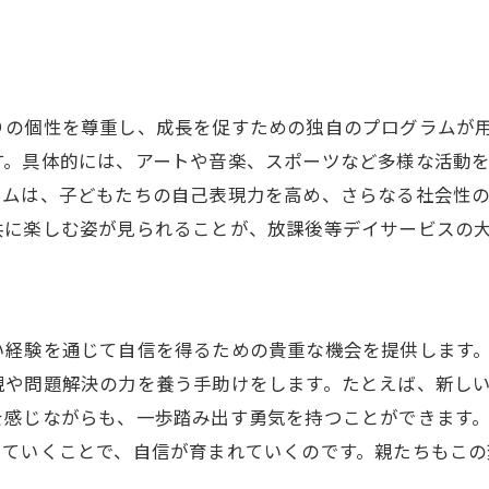
家庭での支援を補完するサービス
地域の中での放課後等デイサービスの役割
放課後等デイサービス選びのポイント
りの個性を尊重し、成長を促すための独自のプログラムが
親たちの期待と満足を高める工夫
す。具体的には、アートや音楽、スポーツなど多様な活動
ラムは、子どもたちの自己表現力を高め、さらなる社会性
共に楽しむ姿が見られることが、放課後等デイサービスの
い経験を通じて自信を得るための貴重な機会を提供します
現や問題解決の力を養う手助けをします。たとえば、新し
を感じながらも、一歩踏み出す勇気を持つことができます
っていくことで、自信が育まれていくのです。親たちもこの