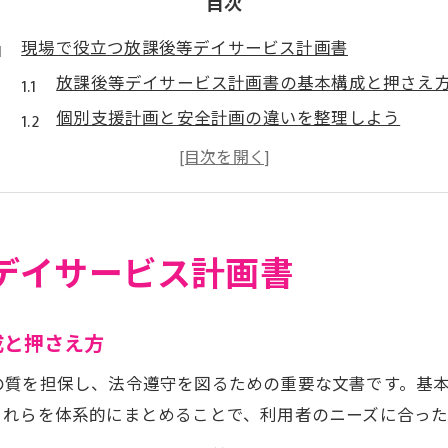
目次
現場で役立つ放課後等デイサービス計画書
放課後等デイサービス計画書の基本構成と押さえ
個別支援計画と安全計画の違いを整理しよう
5領域ごとの記入例で現場の悩みを解決
個別支援計画書の様式活用術と実践ポイント
令和6年度の最新ガイドライン反映方法
5領域に対応した実践的な記載ポイント
デイサービス計画書
5領域とは何か放課後等デイサービスで解説
健康・生活、運動・感覚の具体的記載例
成と押さえ方
認知・行動、言語・コミュニケーション支援の工
の質を担保し、法令遵守を図るための重要な文書です。基本
人間関係・社会性領域の目標設定のコツ
これらを体系的にまとめることで、利用者のニーズに合った
放課後等デイサービスの5領域分散の実務例