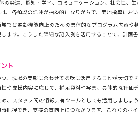
身体の発達、認知・学習、コミュニケーション、社会性、生
令和6年度対応の放課後等デイサービス記入例
みは、各領域の記述が抽象的になりがちで、実地指導におい
個別支援計画記入例で運用改善を図る方法
領域では運動機能向上のための具体的なプログラム内容や
5領域別の具体的な記載文例を徹底紹介
載します。こうした詳細な記入例を活用することで、計画
実地指導や監査に強い記入例の特徴
個別支援計画ガイドラインに基づく運用法
監査に強い放課後等デイサービス計画書作成法
イント
放課後等デイサービス計画書の監査対策要点
つつ、現場の実態に合わせて柔軟に活用することが大切で
減算リスクを防ぐための記載ミス防止策
特性や支援内容に応じて、補足資料や写真、具体的な評価
運営実務で注意すべき書式の統一ポイント
ため、スタッフ間の情報共有ツールとしても活用しましょ
担当者会議や同意取得の流れを明確にする
即時把握でき、支援の質向上につながります。これらのポ
実地指導に備えた個別支援計画の見直し事例