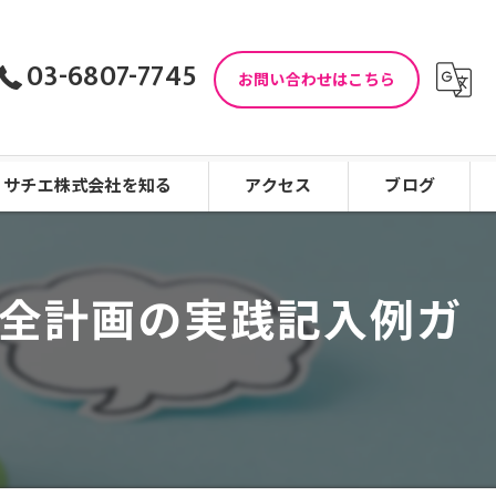
03-6807-7745
お問い合わせはこちら
サチエ株式会社を知る
アクセス
ブログ
児童指導員
コラム
安全計画の実践記入例ガ
児童発達支援
働きやすい
看護師
未経験