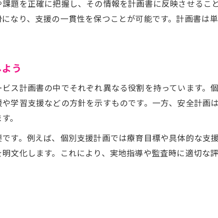
や課題を正確に把握し、その情報を計画書に反映させるこ
安全計画のひな形や具体例を徹底解説
滑になり、支援の一貫性を保つことが可能です。計画書は
放課後等デイサービス安全計画の基本要素とは
安全計画のひな形作成で必須のポイント
事業所内外のリスク管理と記載例紹介
しよう
避難訓練・事故対応手順を安全計画に反映
ービス計画書の中でそれぞれ異なる役割を持っています。
保護者説明や職員研修と安全計画の連動法
援や学習支援などの方針を示すものです。一方、安全計画
支援品質を高める個別支援計画の作成術
ます。
放課後等デイサービスの支援品質向上の要点
要です。例えば、個別支援計画では療育目標や具体的な支
個別支援計画で目標と支援内容を明確化する
を明文化します。これにより、実地指導や監査時に適切な
5領域ごとの短期・長期目標の設定例
記入例を参考にした評価と見直しの進め方
保護者同意取得と説明のポイント解説
最新の記入例で放課後等デイサービス運用