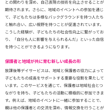
との関わりを深め、自己表現の技術を向上させることが
自己表現力を養う活動内容
期待されます。さらに、地域のイベントへの参加を通じ
子どもたちの夢を応援する環境
て、子どもたちは多様なバックグラウンドを持つ人たち
社会性を高めるための具体的な取り組み
と触れ合い、広い視野を持つことが促進されています。
多様な価値観に触れる機会
こうした経験が、子どもたちの社会性向上に繋がってお
り、「自分も人に影響を与えられるんだ」といった自信
自己肯定感を育む支援体制
を持つことができるようになります。
東京都の放課後等デイサービス交流会で見える
新しい絆
保護者と地域が共に育む新しい成長の形
参加者同士の絆を深める交流
放課後等デイサービスは、地域と保護者の協力によって
新たな友人関係の構築
子どもたちの成長をサポートする重要な役割を果たして
多世代交流の場としての役割
います。このサービスを通じて、保護者は地域社会とつ
異文化理解を促進する取り組み
ながりを持ち、子どもたちの活動に積極的に参加できま
共通の目標を持った協力関係
す。例えば、地域のイベントに一緒に参加することで、
未来を共に考える仲間づくり
親は他の保護者との交流を深め、情報交換を行うことが