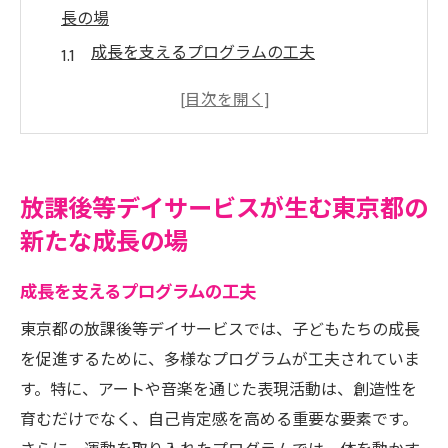
長の場
成長を支えるプログラムの工夫
子どもたちの社会性向上のための取り組み
保護者と地域が共に育む新しい成長の形
放課後等デイサービスにおける安全で安心
な環境
放課後等デイサービスが生む東京都の
放課後等デイサービスが提供する教育的価
新たな成長の場
値
地域のニーズに応える柔軟な活動内容
成長を支えるプログラムの工夫
東京都で広がる放課後等デイサービス交流会の
東京都の放課後等デイサービスでは、子どもたちの成長
魅力
を促進するために、多様なプログラムが工夫されていま
交流会がもたらす子どもたちの喜び
す。特に、アートや音楽を通じた表現活動は、創造性を
地域と連携した交流会の重要性
育むだけでなく、自己肯定感を高める重要な要素です。