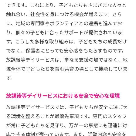
放課後等デイサービスがもたらす東京都の地域
できます。これにより、子どもたちもさまざまな人々と
連携
触れ合い、社会性を身につける機会が増えます。さら
に、地域の専門家やボランティアとの連携も進んでお
地域施策との連携強化例
り、個々の子どもに合ったサポートが提供されていま
地域資源を活用した取り組み
す。こうした多様な取り組みは、子どもたちの成長だけ
地域の声を反映したサービス設計
でなく、保護者にとっても安心感をもたらすものです。
地域団体と連携した新規プロジェクト
放課後等デイサービスは、単なる支援の場ではなく、地
地域コミュニティとの協働による相乗効果
域全体で子どもたちを育む共育の場として機能していま
地域社会に根ざしたサービス展開
す。
放課後等デイサービス交流会で広がる学びと成
長
放課後等デイサービスにおける安全で安心な環境
実践的な学びを提供するプログラム
放課後等デイサービスでは、子どもたちが安全に過ごせ
体験を通じた新しい知識の習得
る環境を整えることが最優先事項です。専門のスタッフ
が常に子どもたちを見守り、万が一の事態にも迅速に対
学びを深めるための工夫と取り組み
応できる体制が整っています。また、活動内容も安全を