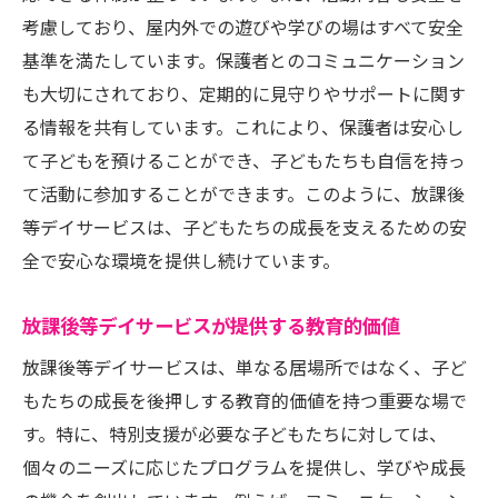
子どもたちの興味を引き出す教育方法
考慮しており、屋内外での遊びや学びの場はすべて安全
専門家による多彩なワークショップ
基準を満たしています。保護者とのコミュニケーション
継続的な成長を支える評価とフィードバッ
も大切にされており、定期的に見守りやサポートに関す
ク
る情報を共有しています。これにより、保護者は安心し
東京都の放課後等デイサービスが繋ぐ新たな未
て子どもを預けることができ、子どもたちも自信を持っ
来
て活動に参加することができます。このように、放課後
未来を見据えた教育理念
等デイサービスは、子どもたちの成長を支えるための安
次世代への希望を育むプログラム
全で安心な環境を提供し続けています。
持続可能な発展を目指す取り組み
放課後等デイサービスが提供する教育的価値
子どもたちが描く未来のビジョン
放課後等デイサービスは、単なる居場所ではなく、子ど
地域に根差した持続可能な活動
もたちの成長を後押しする教育的価値を持つ重要な場で
変化する社会に対応する柔軟性
す。特に、特別支援が必要な子どもたちに対しては、
個々のニーズに応じたプログラムを提供し、学びや成長