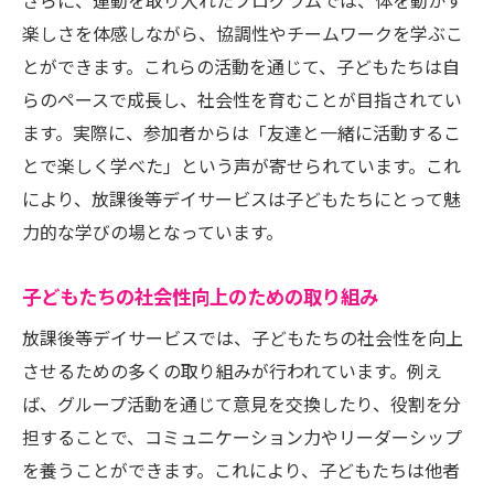
多様な活動を通じた豊かな経験
さらに、運動を取り入れたプログラムでは、体を動かす
楽しさを体感しながら、協調性やチームワークを学ぶこ
学校と連携した教育プログラムの実例
とができます。これらの活動を通じて、子どもたちは自
保護者との双方向コミュニケーション
らのペースで成長し、社会性を育むことが目指されてい
交流会を通じた新たな友達づくり
ます。実際に、参加者からは「友達と一緒に活動するこ
放課後等デイサービス交流会で地域とつながる
とで楽しく学べた」という声が寄せられています。これ
地域社会との橋渡し役としての役割
により、放課後等デイサービスは子どもたちにとって魅
地域イベントへの参加と貢献
力的な学びの場となっています。
ボランティア活動を通じた地域交流
子どもたちの社会性向上のための取り組み
地域住民との信頼関係の構築
地域資源を活用したプログラム
放課後等デイサービスでは、子どもたちの社会性を向上
させるための多くの取り組みが行われています。例え
地域団体と協力した共同プロジェクト
ば、グループ活動を通じて意見を交換したり、役割を分
放課後等デイサービスの交流会が育む子どもた
担することで、コミュニケーション力やリーダーシップ
ちの未来
を養うことができます。これにより、子どもたちは他者
将来に向けたスキル開発