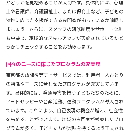
かどうかを見極めることが大切です。具体的には、心理
地域資源を活用したプログラム
士や看護師、介護福祉士、または保育士など、子どもの
行政との協力体制とそのメリット
特性に応じた支援ができる専門家が揃っているか確認し
ましょう。さらに、スタッフの研修制度やサポート体制
地域特性に応じた活動内容の提案
も重要で、定期的なスキルアップが実施されているかど
放課後等デイサービスで子どもの成長をサポー
うかもチェックすることをお勧めします。
トする方法
自己肯定感を育む活動の提案
個々のニーズに応じたプログラムの充実度
コミュニケーション能力を伸ばすための取
東京都の放課後等デイサービスでは、利用者一人ひとり
り組み
の特性やニーズに合わせたプログラムが充実していま
社会参加への意識を高めるプログラム
す。具体的には、発達障害を持つ子どもたちのために、
創造力を引き出すアート活動
アートセラピーや音楽活動、運動プログラムが導入され
感情表現を豊かにする音楽活動
ています。これにより、自己表現の機会が増え、社会性
体力向上を目的としたスポーツ活動
を高めることができます。地域の専門家が考案したプロ
保護者が知っておくべき放課後等デイサービス
グラムが多く、子どもたちが興味を持てるよう工夫され