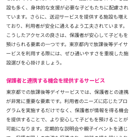
体験入所の活用方法
設も多く、身体的な支援が必要な子どもたちに配慮され
サービス選びの際の優先事項
ています。さらに、送迎サービスを提供する施設も増え
安心して預けられる放課後等デイサービスの特
ており、利用者が安全に通えるよう工夫されています。
徴とその選び方
こうしたアクセスの良さは、保護者が安心して子どもを
施設の安全管理と緊急時対応策
預けられる要素の一つです。東京都内で放課後等デイサ
子どもがリラックスできる環境づくり
ービスを利用する際には、ぜひ通いやすさを重視した施
保護者が参加できる見学会の利用
設選びを心掛けましょう。
サービス継続性とスタッフの定着率
保護者と連携する機会を提供するサービス
利用者の声を反映したサービス改善
東京都での放課後等デイサービスでは、保護者との連携
保護者からのフィードバックの活用
が非常に重要な要素です。利用者のニーズに応じたプロ
グラムを実施するだけでなく、保護者が情報を得る機会
を提供することで、より安心して子どもを預けることが
可能になります。定期的な説明会や親子イベントを通じ