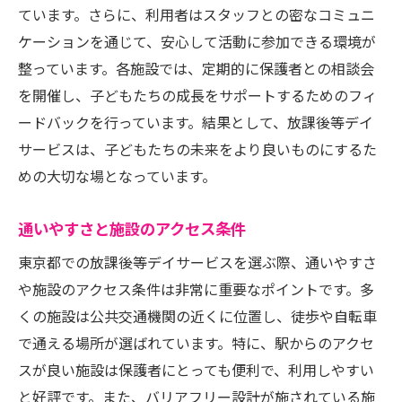
のサポート体制
ています。さらに、利用者はスタッフとの密なコミュニ
ケーションを通じて、安心して活動に参加できる環境が
保護者との定期的な面談の実施
整っています。各施設では、定期的に保護者との相談会
家庭でのフォローアップ体制
を開催し、子どもたちの成長をサポートするためのフィ
保護者向けの情報共有とセミナー
ードバックを行っています。結果として、放課後等デイ
緊急時の対応と連絡方法
サービスは、子どもたちの未来をより良いものにするた
保護者同士の交流機会の提供
めの大切な場となっています。
子どもの成長記録と共有方法
東京都における放課後等デイサービスの選択肢
通いやすさと施設のアクセス条件
とその活用法
東京都での放課後等デイサービスを選ぶ際、通いやすさ
公的支援を受けられる施設の紹介
や施設のアクセス条件は非常に重要なポイントです。多
民間運営の特色あるデイサービス
くの施設は公共交通機関の近くに位置し、徒歩や自転車
で通える場所が選ばれています。特に、駅からのアクセ
特定の支援が得意な施設の見極め
スが良い施設は保護者にとっても便利で、利用しやすい
サービスの利用申請手続きの流れ
と好評です。また、バリアフリー設計が施されている施