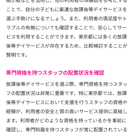
掲示板などを活用し、他の利用者の体験談を参考にする
予期せぬ事態への対応策の有無
ことで、自分の子どもに最適な放課後等デイサービスを
専門スタッフが支える放課後等デイサービスの
選ぶ手助けになるでしょう。また、利用者の満足度やト
魅力
ラブルの有無についても確認することで、安心してサー
スタッフの専門性と研修内容
ビスを利用することができます。東京都には多くの放課
個別支援計画の策定と実施
後等デイサービスが存在するため、比較検討することが
学習支援と生活技能向上の支援
賢明です。
子どもの社会性向上を目指す活動
専門資格を持つスタッフの配置状況を確認
保護者へのフィードバックと相談体制
放課後等デイサービスを選ぶ際、専門資格を持つスタッ
スタッフと保護者間の信頼関係の構築
フの配置状況は非常に重要です。特に東京都では、放課
地域との連携が深まる放課後等デイサービスの
後等デイサービスにおいて支援を行うスタッフの資格や
役割
経験が、利用者の安全と質の高いサービス提供に直結し
地域イベントへの参加と協力
ます。利用者がどのような資格を持っているかを事前に
地元コミュニティとの交流促進
確認し、専門知識を持つスタッフが常に配置されている
ボランティア活動を通じた社会貢献