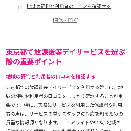
地域の評判と利用者の口コミを確認する
専門資格を持つスタッフの配置状況を確認
個々のニーズに応じたプログラムの充実度
通いやすさと施設のアクセス条件
保護者と連携する機会を提供するサービス
東京都で放課後等デイサービスを選ぶ
安全性と衛生管理の徹底
際の重要ポイント
放課後等デイサービスを利用する際に考慮すべ
きこと
地域の評判と利用者の口コミを確認する
子どもの特性に合ったプログラム選び
東京都での放課後等デイサービスを利用する際には、地
保護者の関与とフィードバック体制
域の評判や利用者の口コミをしっかり確認することが重
サービス利用時の費用とその負担
要です。特に、実際にサービスを利用した保護者や利用
者の声は、サービスの質やスタッフの対応を知るための
日常生活でのサポート内容
貴重な情報源となります。口コミサイトやSNS、地域の
サービス提供時間とスケジュールの確認