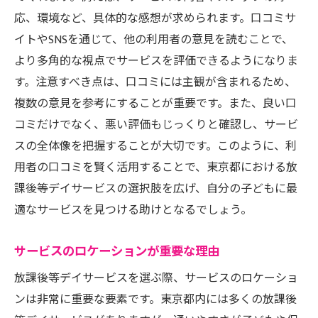
応、環境など、具体的な感想が求められます。口コミサ
成長の記録とモニタリング
イトやSNSを通じて、他の利用者の意見を読むことで、
親と共有する成長の成果
より多角的な視点でサービスを評価できるようになりま
子どもの成長を楽しむ視点
す。注意すべき点は、口コミには主観が含まれるため、
新しい挑戦を支える方法
複数の意見を参考にすることが重要です。また、良い口
東京都で選ぶ放課後等デイサービスのポイント
コミだけでなく、悪い評価もじっくりと確認し、サービ
とその活用法
スの全体像を把握することが大切です。このように、利
サービス選びで考慮すべき要素
用者の口コミを賢く活用することで、東京都における放
最適な活用のための準備
課後等デイサービスの選択肢を広げ、自分の子どもに最
成功例から学ぶ活用法
適なサービスを見つける助けとなるでしょう。
地域資源を活かしたサービス
サービスのロケーションが重要な理由
長期的な視点でのプランニング
放課後等デイサービスを選ぶ際、サービスのロケーショ
子どもの未来を見据えた選択
ンは非常に重要な要素です。東京都内には多くの放課後