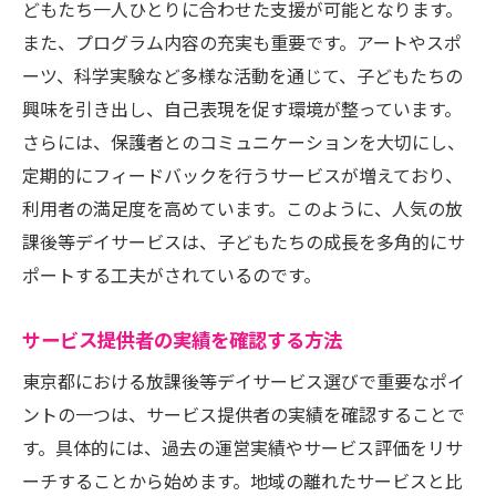
どもたち一人ひとりに合わせた支援が可能となります。
の魅力
また、プログラム内容の充実も重要です。アートやスポ
保護者参加型のイベントとは
ーツ、科学実験など多様な活動を通じて、子どもたちの
家庭との連携を深める取り組み
興味を引き出し、自己表現を促す環境が整っています。
親とスタッフの協力体制
さらには、保護者とのコミュニケーションを大切にし、
親のフィードバックを活かす方法
定期的にフィードバックを行うサービスが増えており、
家庭でのフォローアップ活動
利用者の満足度を高めています。このように、人気の放
課後等デイサービスは、子どもたちの成長を多角的にサ
親同士のコミュニティ形成の場
ポートする工夫がされているのです。
多様なプログラムが用意された放課後等デイサ
ービスの探し方
サービス提供者の実績を確認する方法
プログラムの種類と選び方
東京都における放課後等デイサービス選びで重要なポイ
興味を広げるための活動紹介
ントの一つは、サービス提供者の実績を確認することで
学習支援プログラムの特徴
す。具体的には、過去の運営実績やサービス評価をリサ
創造性を引き出すアプローチ
ーチすることから始めます。地域の離れたサービスと比