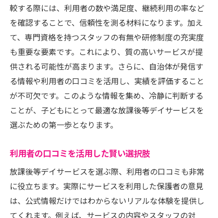
特技を伸ばすためのサポート
較する際には、利用者の数や満足度、継続利用の率など
季節ごとの特別プログラム
を確認することで、信頼性を測る材料になります。加え
口コミや評判から見る東京都内の放課後等デイ
て、専門資格を持つスタッフの有無や研修制度の充実度
サービス選び
も重要な要素です。これにより、質の高いサービスが提
供される可能性が高まります。さらに、自治体が発信す
信頼できる口コミサイトの利用法
る情報や利用者の口コミを活用し、実績を評価すること
評判の良いサービスの共通点
が不可欠です。このような情報を集め、冷静に判断する
利用者の声を活かした選択
ことが、子どもにとって最適な放課後等デイサービスを
ポジティブな口コミが示すもの
選ぶための第一歩となります。
トラブル事例から学ぶこと
体験談を取り入れた考え方
利用者の口コミを活用した賢い選択肢
放課後等デイサービスでの子どもの成長をサポ
放課後等デイサービスを選ぶ際、利用者の口コミも非常
ートする方法
に役立ちます。実際にサービスを利用した保護者の意見
成長を促すサポート体制
は、公式情報だけではわからないリアルな体験を提供し
個別指導の効果と役割
てくれます。例えば、サービスの内容やスタッフの対