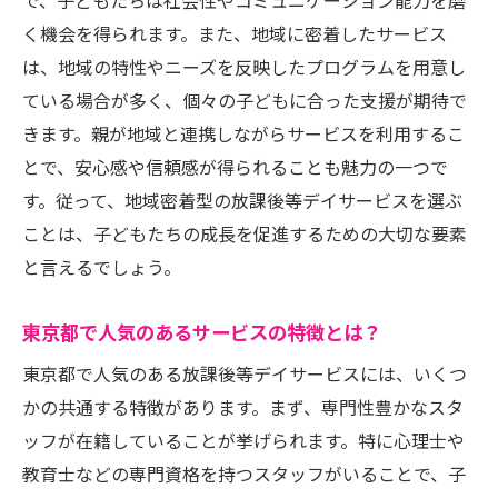
保護者とのコミュニケーションの重要性
で、子どもたちは社会性やコミュニケーション能力を磨
く機会を得られます。また、地域に密着したサービス
施設の安全性を確認する方法
は、地域の特性やニーズを反映したプログラムを用意し
透明性のある運営体制とは
ている場合が多く、個々の子どもに合った支援が期待で
継続的なフィードバック体制の確認ポイン
きます。親が地域と連携しながらサービスを利用するこ
ト
とで、安心感や信頼感が得られることも魅力の一つで
子どもの社会性を伸ばす放課後等デイサービス
す。従って、地域密着型の放課後等デイサービスを選ぶ
の重要性
ことは、子どもたちの成長を促進するための大切な要素
社会性を育むためのプログラム内容
と言えるでしょう。
コミュニケーション能力を伸ばす活動
東京都で人気のあるサービスの特徴とは？
グループ活動がもたらす効果
多様な文化を学ぶ機会の提供
東京都で人気のある放課後等デイサービスには、いくつ
自己表現を促進する方法
かの共通する特徴があります。まず、専門性豊かなスタ
ッフが在籍していることが挙げられます。特に心理士や
他者との協力を学ぶためのプログラム
教育士などの専門資格を持つスタッフがいることで、子
親が積極的に関与できる放課後等デイサービス