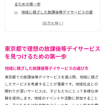
るための第一歩
地域に根ざした放課後等デイサービスの選
び方
東京都で人気のあるサービスの特徴とは？
サービス提供者の実績を確認する方法
利用者の口コミを活用した賢い選択肢
東京都で理想の放課後等デイサービス
サービスのロケーションが重要な理由
を見つけるための第一歩
放課後等デイサービスの試し利用を検討す
る
地域に根ざした放課後等デイサービスの選び方
信頼される放課後等デイサービスを選ぶための
東京都での放課後等デイサービスを選ぶ際、地域に根ざ
チェックポイント
したサービスを考慮することが重要です。地域社会との
信頼できるスタッフとは？
関わりが深いサービスは、子どもたちにとって多様な体
資格と経験から見るサービスの質
験を提供します。地域のイベントや活動に参加すること