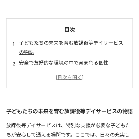
目次
子どもたちの未来を育む放課後等デイサービス
の物語
安全で友好的な環境の中で育まれる個性
社会性とコミュニケーション能力の育成の重要
性
自信を持って未来に羽ばたく子どもたちの姿
放課後等デイサービスの活動がもたらす成長
子どもたちの未来を育む放課後等デイサービスの物語
子どもたちの未来を照らす、私たちの取り組み
放課後等デイサービスは、特別な支援が必要な子どもた
ちが安心して通える場所です。ここでは、日々の充実し