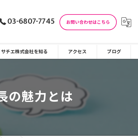
03-6807-7745
お問い合わせはこちら
サチエ株式会社を知る
アクセス
ブログ
児童指導員
コラム
児童発達支援
長の魅力とは
働きやすい
看護師
未経験