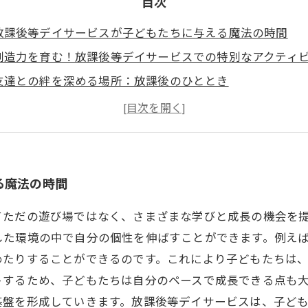
目次
放課後等デイサービスが子どもたちに与える魔法の時間
創造力を育む！放課後等デイサービスでの特別なアクティ
友達との絆を深める場所：放課後のひととき
専門支援員による個別指導の重要性とその効果
自信を持つ子どもたちの成長ストーリー
放課後等デイサービスがもたらす未来への扉
学びと成長が交差する放課後等デイサービスの魅力
る魔法の時間
てただの遊び場ではなく、さまざまな学びと成長の機会を
した環境の中で自分の個性を伸ばすことができます。例え
めたりすることができるのです。これにより子どもたちは
トするため、子どもたちは自分のペースで成長できる点も
基盤を形成していきます。放課後等デイサービスは、子ど