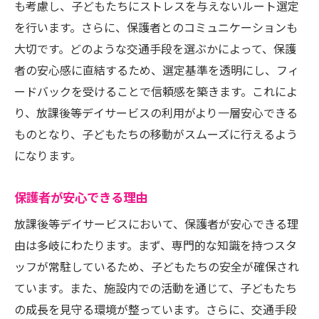
も考慮し、子どもたちにストレスを与えないルート選定
安全確認のプロセスとその重要性
を行います。さらに、保護者とのコミュニケーションも
安全性を保つためのスタッフの役割
大切です。どのような交通手段を選ぶかによって、保護
交通手段における保護者の安心感
者の安心感に直結するため、選定基準を透明にし、フィ
ードバックを受けることで信頼感を築きます。これによ
リスクアセスメントと対策の実例
り、放課後等デイサービスの利用がより一層安心できる
子どもたちの安心を支える放課後等デイサービ
ものとなり、子どもたちの移動がスムーズに行えるよう
スの交通手段の実態
になります。
交通手段における安心感の提供方法
保護者からのフィードバックの活用
保護者が安心できる理由
交通手段とプログラムの関連性
放課後等デイサービスにおいて、保護者が安心できる理
地域社会との連携による安心感の実現
由は多岐にわたります。まず、専門的な知識を持つスタ
交通手段で子どもたちの自立を促進する方
ッフが常駐しているため、子どもたちの安全が確保され
法
ています。また、施設内での活動を通じて、子どもたち
安心感を提供するための日々の取り組み
の成長を見守る環境が整っています。さらに、交通手段