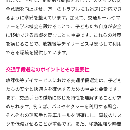
れます。さらに、定期的な研修を通じて、スタッフの安
信頼できる交通手段の見極め方
全意識を向上させ、万一のトラブルにも迅速に対応でき
安全な移動を実現する放課後等デイサービスの
るように準備を整えています。加えて、交通ルールやマ
工夫とは
ナーを学ぶ機会を設けることで、子どもたち自身が安全
交通手段における最新技術の導入事例
に移動できる意識を育むことも重要です。これらの対策
スタッフの教育と交通手段の連携
を講じることで、放課後等デイサービスは安心して利用
安全を守るための具体的な施策
できる環境を提供しています。
子どもたちへの交通ルール教育
交通手段選定のポイントとその重要性
交通手段におけるコミュニケーションの重
要性
放課後等デイサービスにおける交通手段選定は、子ども
たちの安全と快適さを確保するための重要な要素です。
安全性を高めるための地域との協力
まず、交通手段の種類に応じた特性を理解することが求
放課後等デイサービスの交通手段から見る安全
められます。例えば、バスやタクシーを利用する場合、
性の確保
それぞれの運転手と乗車ルールを明確にし、事故のリス
交通手段で考える安全性の指標
クを低減させることが重要です。また、移動距離や時間
事故を未然に防ぐための仕組み