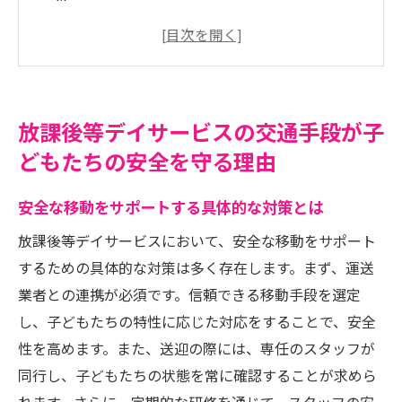
は
交通手段選定のポイントとその重要性
保護者が安心できる理由
スタッフの役割と交通手段の安全性
放課後等デイサービスの交通手段が子
交通手段で考えるリスク管理の方法
どもたちの安全を守る理由
子どもたちが安心して利用できる秘密
放課後等デイサービスを利用する保護者必見！
安全な移動をサポートする具体的な対策とは
交通手段の重要性
放課後等デイサービスにおいて、安全な移動をサポート
サービス選びの基準としての交通手段
するための具体的な対策は多く存在します。まず、運送
忙しい親に嬉しい交通手段の利便性
業者との連携が必須です。信頼できる移動手段を選定
交通手段が持つ子育て支援の役割
し、子どもたちの特性に応じた対応をすることで、安全
性を高めます。また、送迎の際には、専任のスタッフが
保護者が知っておくべき交通手段の実情
同行し、子どもたちの状態を常に確認することが求めら
交通手段とサービス品質の関係性