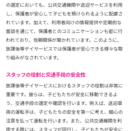
放課後等デイサービスが提供する安全な交通手
の選定においても、公共交通機関や送迎サービスを利用
段の選び方
し、保護者が安心して子どもを預けられるように配慮さ
れています。加えて、利用者向けの情報提供や定期的な
選択肢を見極めるための基準
面談を通じて、保護者とのコミュニケーションも密に行
交通手段の安全性を評価する方法
われており、信頼関係が築かれています。このように、
保護者が選ぶべき交通手段の特徴
放課後等デイサービスでは保護者が安心できる様々な取
交通手段選びにおける専門家のアドバイス
り組みがなされています。
サービス提供者が考慮すべきポイント
選ぶ際に注意すべきリスク要因
スタッフの役割と交通手段の安全性
保護者が知っておくべき放課後等デイサービス
放課後等デイサービスにおけるスタッフの役割は非常に
の交通手段の特徴
重要です。彼らは、子どもたちが安全に移動できるよ
交通手段の種類とその特性
う、交通手段の選定や確認を行います。例えば、送迎車
保護者が注目すべき安全基準
両の運転手は、子どもたちの安全を第一に考え、細心の
注意を払って運転を行います。また、公共交通機関を利
選択の際に考慮すべき交通手段の特性
用する際には、スタッフが同行し、子どもたちが安全に