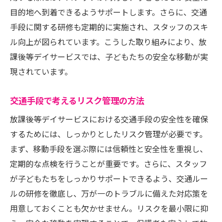
効果的な交通手段の利用方法
目的地へ到着できるようサポートします。さらに、交通
交通手段がもたらす利便性とその影響
手段に関する研修も定期的に実施され、スタッフのスキ
特徴を理解することで得られる安心感
ル向上が図られています。こうした取り組みにより、放
実例で解説！放課後等デイサービスの安全な交
課後等デイサービスでは、子どもたちの安全な移動が実
通手段とその効果
現されています。
成功事例に学ぶ交通手段の選び方
交通手段の効果を最大化する方法
交通手段で考えるリスク管理の方法
先進的なサービスの導入事例
放課後等デイサービスにおける交通手段の安全性を確保
交通手段と安全性向上の成功事例
するためには、しっかりとしたリスク管理が必要です。
まず、移動手段を選ぶ際には信頼性と安全性を重視し、
利用者の声から見る交通手段の効果
定期的な点検を行うことが重要です。さらに、スタッフ
実践例に基づく安心感の提供方法
が子どもたちをしっかりサポートできるよう、交通ルー
ルの研修を徹底し、万が一のトラブルに備えた対応策を
用意しておくことも欠かせません。リスクを最小限に抑