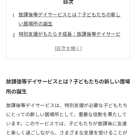
目次
放課後等デイサービスとは？子どもたちの新し
い居場所の誕生
特別支援がもたらす成長：放課後等デイサービ
スの魅力
遊びと学びの融合：放課後等デイサービスの実
際
保護者の負担を軽減する放課後等デイサービス
放課後等デイサービスとは？子どもたちの新しい居場
の役割
所の誕生
放課後等デイサービスの未来とは？専門性の向
上と新たな可能性
放課後等デイサービスは、特別支援が必要な子どもたち
子どもたちの笑顔を支える：放課後等デイサー
にとっての新しい居場所として、重要な役割を果たして
ビスの成功事例
います。このサービスでは、子どもたちが放課後に友達
次世代の放課後等デイサービスに向けた革新と
と楽しく過ごしながら、さまざまな支援を受けることが