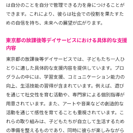
子どもたちの未来を築く東京都の放課後等デイ
は自分のことを自分で管理できる力を身につけることが
サービス
できます。これにより、彼らは社会での役割を果たすた
めの自信を持ち、未来への展望が広がります。
未来を見据えたプランニング
保護者とともに歩む自立支援
東京都の放課後等デイサービスにおける具体的な支援
子どもたちの成長を見守る
内容
未来志向の教育とサポート
東京都の放課後等デイサービスでは、子どもたち一人ひ
次世代を担うための準備
とりに適した具体的な支援内容を提供しています。プロ
放課後等デイサービスの長期的効果
グラムの中には、学習支援、コミュニケーション能力の
放課後等デイサービスでの多様な活動が子ども
向上、生活技能の習得が含まれています。例えば、遊び
たちの成長を促進する理由
を通じて社交性を育む活動や、専門家による個別指導が
多様な活動の種類とその効果
用意されています。また、アートや音楽などの創造的な
活動を通じて感性を育てることも重視されています。こ
遊びを通じた学びの重要性
れらの取り組みは、子どもたちが自立して生活するため
創造性を引き出すプログラム
の準備を整えるものであり、同時に彼らが楽しみながら