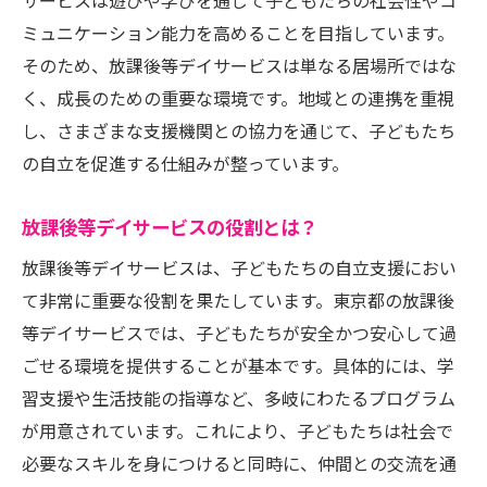
サービスは遊びや学びを通じて子どもたちの社会性やコ
放課後等デイサービスが育むコミュニケー
ミュニケーション能力を高めることを目指しています。
ション能力
そのため、放課後等デイサービスは単なる居場所ではな
子どもたちの自己肯定感を高める方法
く、成長のための重要な環境です。地域との連携を重視
専門スタッフが支える東京都の放課後等デイサ
し、さまざまな支援機関との協力を通じて、子どもたち
ービスの取り組み
の自立を促進する仕組みが整っています。
専門スタッフの役割と重要性
スタッフの専門知識とスキル
放課後等デイサービスの役割とは？
チームアプローチによる効果的な支援
放課後等デイサービスは、子どもたちの自立支援におい
スタッフと保護者の緊密な連携
て非常に重要な役割を果たしています。東京都の放課後
スタッフ教育と研修プログラム
等デイサービスでは、子どもたちが安全かつ安心して過
ごせる環境を提供することが基本です。具体的には、学
専門スタッフからのメンタルサポート
習支援や生活技能の指導など、多岐にわたるプログラム
放課後等デイサービスで学ぶ社会性と生活技能
が用意されています。これにより、子どもたちは社会で
の向上方法
必要なスキルを身につけると同時に、仲間との交流を通
日常生活で役立つスキルの習得