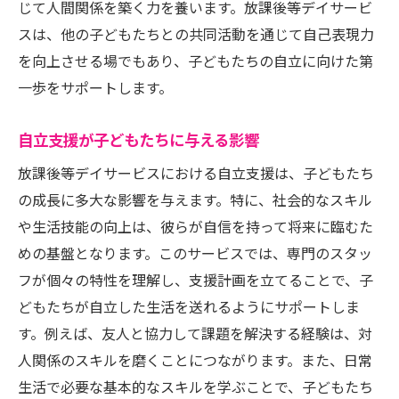
じて人間関係を築く力を養います。放課後等デイサービ
社会性を育む遊びと学びのプログラム
スは、他の子どもたちとの共同活動を通じて自己表現力
対人スキルを磨く方法
を向上させる場でもあり、子どもたちの自立に向けた第
生活技能向上のための実践活動
一歩をサポートします。
グループ活動とその効果
自立支援が子どもたちに与える影響
放課後等デイサービスの実際の活動例
自立支援を目指す東京都の放課後等デイサービ
放課後等デイサービスにおける自立支援は、子どもたち
スの新しいステップ
の成長に多大な影響を与えます。特に、社会的なスキル
や生活技能の向上は、彼らが自信を持って将来に臨むた
新しいプログラム導入の背景
めの基盤となります。このサービスでは、専門のスタッ
自立支援のための最新の取り組み
フが個々の特性を理解し、支援計画を立てることで、子
成功事例から学ぶ効果的な支援
どもたちが自立した生活を送れるようにサポートしま
未来を見据えた新しいアプローチ
す。例えば、友人と協力して課題を解決する経験は、対
利用者の声を反映したプログラム作り
人関係のスキルを磨くことにつながります。また、日常
持続可能な自立支援のための戦略
生活で必要な基本的なスキルを学ぶことで、子どもたち