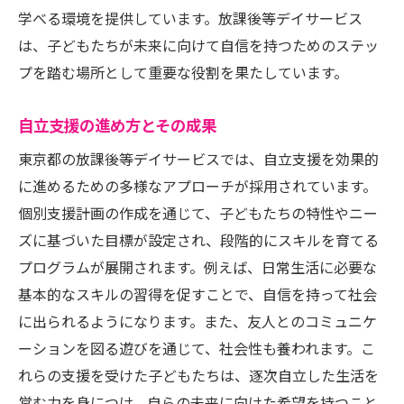
フィールドトリップと体験学習
学べる環境を提供しています。放課後等デイサービス
スポーツ活動の効果
は、子どもたちが未来に向けて自信を持つためのステッ
文化活動とその影響
プを踏む場所として重要な役割を果たしています。
東京都の放課後等デイサービスが提供する個別
支援プログラムの特徴
自立支援の進め方とその成果
個別支援の重要性とその理由
東京都の放課後等デイサービスでは、自立支援を効果的
個別プログラムの作成と実施
に進めるための多様なアプローチが採用されています。
利用者一人ひとりに合わせた支援
個別支援計画の作成を通じて、子どもたちの特性やニー
ズに基づいた目標が設定され、段階的にスキルを育てる
親子で考える個別支援計画
プログラムが展開されます。例えば、日常生活に必要な
個別支援の成功事例
基本的なスキルの習得を促すことで、自信を持って社会
個別支援プログラムの未来
に出られるようになります。また、友人とのコミュニケ
ーションを図る遊びを通じて、社会性も養われます。こ
れらの支援を受けた子どもたちは、逐次自立した生活を