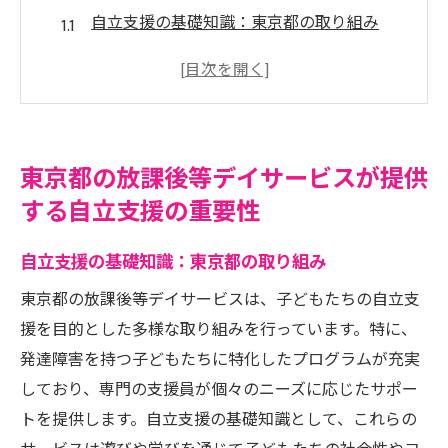
自立支援の基礎知識：東京都の取り組み
放課後等デイサービスの役割とは？
自立支援が子どもたちに与える影響
東京都の放課後等デイサービスにおける具
体的な支援内容
東京都の放課後等デイサービスが提供
自立支援の進め方とその成果
する自立支援の重要性
家庭と連携した自立支援の重要性
放課後等デイサービスでの自立支援プログラム
自立支援の基礎知識：東京都の取り組み
が子どもたちに与える影響
東京都の放課後等デイサービスは、子どもたちの自立支
社会性の向上と放課後等デイサービス
援を目的とした多様な取り組みを行っています。特に、
自己表現力を高めるためのプログラム
発達障害を持つ子どもたちに特化したプログラムが充実
感情コントロールとメンタルヘルスの支援
しており、専門の支援員が個々のニーズに応じたサポー
トを提供します。自立支援の基礎知識として、これらの
学習サポートと教育的効果