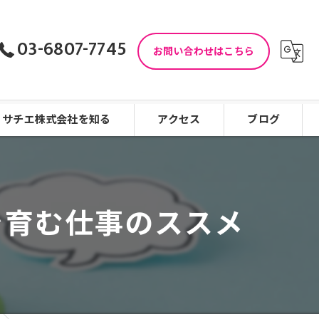
03-6807-7745
お問い合わせはこちら
サチエ株式会社を知る
アクセス
ブログ
児童指導員
コラム
児童発達支援
を育む仕事のススメ
働きやすい
看護師
未経験