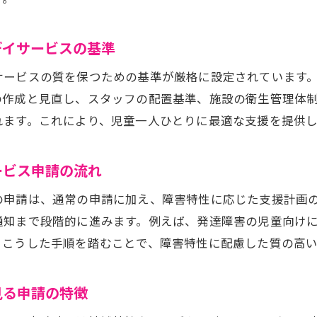
放課後等デイサービス提案時の東京都独自ルール解説
課後等デイサービス指定申請で押さえるべき流れ
デイサービスの基準
放課後等デイサービス指定申請の基本フローを解説
サービスの質を保つための基準が厳格に設定されています
東京都放課後等デイサービス指定申請書類準備のポイン
の作成と見直し、スタッフの配置基準、施設の衛生管理体
指定申請時に確認すべき放課後等デイサービスの手順
れます。これにより、児童一人ひとりに最適な支援を提供
東京都での放課後等デイサービス審査通過のコツ
放課後等デイサービス指定申請に必要な行政対応とは
ービス申請の流れ
申請書類作成と提出の注意点を放課後等デイサービス視
の申請は、通常の申請に加え、障害特性に応じた支援計画
京都ガイドラインを活用した提案書の工夫
通知まで段階的に進みます。例えば、発達障害の児童向け
東京都放課後等デイサービスガイドライン活用術
。こうした手順を踏むことで、障害特性に配慮した質の高
提案書に反映すべき放課後等デイサービスガイドライン
放課後等デイサービス提案書でのガイドライン実践事例
見る申請の特徴
東京都独自のガイドラインを活かした提案書作成方法