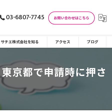
03-6807-7745
お問い合わせはこちら
サチエ株式会社を知る
アクセス
ブログ
児童指導員
コラム
と東京都で申請時に押さ
児童発達支援
働きやすい
看護師
未経験