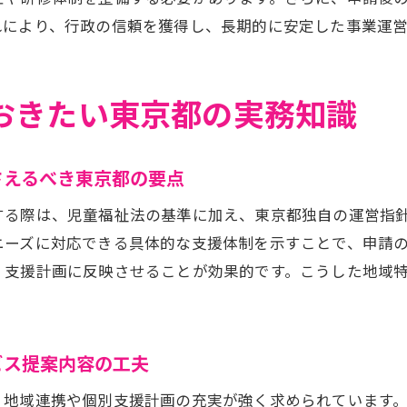
放課後等デイサービス説明会参加時の質問と注意点
れにより、行政の信頼を獲得し、長期的に安定した事業運営
東京都障害児通所支援事業所指定協議説明会の重要性
説明会情報を放課後等デイサービス提案書に活かす方法
放課後等デイサービス説明会活用で申請準備を効率化
おきたい東京都の実務知識
型放課後等デイサービスの特徴と申請ポイント
都型放課後等デイサービスの基本的な特徴を押さえる
さえるべき東京都の要点
申請時に知るべき都型放課後等デイサービスの要件
する際は、児童福祉法の基準に加え、東京都独自の運営指
都型放課後等デイサービス導入のメリットと留意点
ニーズに対応できる具体的な支援体制を示すことで、申請
東京都における都型放課後等デイサービスの流れ
、支援計画に反映させることが効果的です。こうした地域
放課後等デイサービス提案書で都型を活かすコツ
都型放課後等デイサービス申請の成功事例紹介
請書類整理の効率化で質の高い運営を目指す
ビス提案内容の工夫
放課後等デイサービス申請書類整理の効率化術
、地域連携や個別支援計画の充実が強く求められています