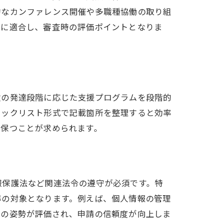
的なカンファレンス開催や多職種協働の取り組
例
策に適合し、審査時の評価ポイントとなりま
童の発達段階に応じた支援プログラムを段階的
ェックリスト形式で記載箇所を整理すると効率
を保つことが求められます。
報保護法など関連法令の遵守が必須です。特
導の対象となります。例えば、個人情報の管理
守の姿勢が評価され、申請の信頼度が向上しま