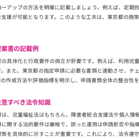
東京都で求められる放課後等デイサービス書類管理法
ローアップの方法を明確に記載しましょう。例えば、定期
書類整理で安定運営を実現する放課後等デイサービス事
な支援が可能となります。このような工夫は、東京都の施
放課後等デイサービス書類作成のミスを防ぐ方法
東京都放課後等デイサービス運営で活きる整理術
申請書類効率化による放課後等デイサービス質向上
提案書の記載例
容の具体化と行政要件の両立が肝要です。例えば、利用児
す。また、東京都の指定申請に必要な書類と連動させ、チ
画の作成方法や評価指標を明示し、申請書類全体の整合性
注意すべき法令知識
際は、児童福祉法はもちろん、障害者総合支援法や個人情
得に関する法的要件は厳格で、誤った運用は申請拒否や指
対策を具体的に示すことが重要です。これにより、法令遵