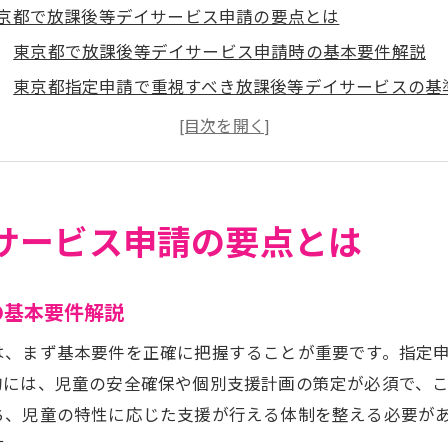
京都で放課後等デイサービス申請の要点とは
東京都で放課後等デイサービス申請時の基本要件解説
東京都指定申請で重視すべき放課後等デイサービスの基
障害児支援に特化した放課後等デイサービス申請の流れ
東京都放課後等デイサービス一覧から見る申請の特徴
放課後等デイサービス申請時の最新ガイドライン活用法
東京都で放課後等デイサービス事業を始める際の注意点
サービス申請の要点とは
案書作成時に知っておきたい東京都の実務知識
放課後等デイサービス提案書作成で押さえるべき東京都
の基本要件解説
東京都で求められる放課後等デイサービス提案内容の工
は、まず基本要件を正確に把握することが重要です。指定
実務担当者向け放課後等デイサービス提案書の記載例
的には、児童の安全確保や個別支援計画の策定が必須で、
東京都放課後等デイサービス提案時の注意すべき法令知
ち、児童の特性に応じた支援が行える体制を整える必要が
提案書作成に役立つ東京都のガイドライン徹底活用法
す。