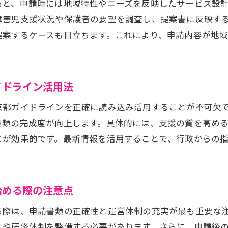
ると、申請時には地域特性やニーズを反映したサービス設
放課後等デイサービス提案書で見落としがちなガイドラ
障害児支援状況や保護者の要望を調査し、提案書に反映す
東京都放課後等デイサービス書類作成の工夫ポイント
提案するケースも目立ちます。これにより、申請内容が地
援計画作成を成功へ導く実践的なコツ
放課後等デイサービス支援計画作成の基本と実践例
イドライン活用法
東京都で高評価される支援計画の工夫とポイント
障害児のニーズに応じた放課後等デイサービス計画作成
京都ガイドラインを正確に読み込み活用することが不可欠
支援計画書に反映できる放課後等デイサービス独自性
書類の完成度が向上します。具体的には、支援の質を高め
とが効果的です。最新情報を活用することで、行政からの
放課後等デイサービス支援計画で重視すべき記載内容
東京都放課後等デイサービス支援計画作成の落とし穴
京都の説明会情報を申請準備に役立てる方法
始める際の注意点
東京都放課後等デイサービス説明会の活用ポイント
る際は、申請書類の正確性と運営体制の充実が最も重要な
説明会で得る放課後等デイサービス申請の最新情報
性や研修体制を整備する必要があります。さらに、申請後