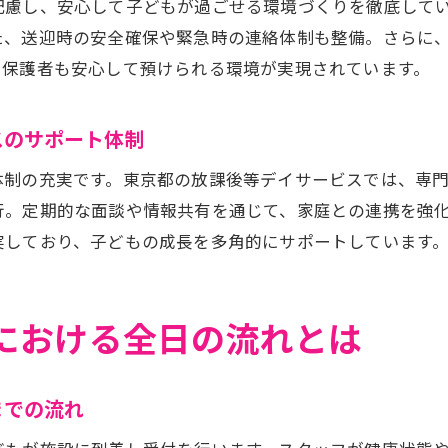
配慮し、安心して子どもが過ごせる環境づくりを徹底して
放課後等デイサービスの療育プログラム実践例
た、送迎時の安全確保や緊急時の連絡体制も整備。さらに
東京都の放課後等デイサービスで行う学習支援
、保護者も安心して預けられる環境が実現されています。
プログラミング療育が受けられる放課後等デイサービスの
日常で実感する放課後等デイサービスの成長支援
スのサポート体制
実例で見る東京都の放課後等デイサービスの支援内容
体制の充実です。東京都の放課後等デイサービスでは、専
後等デイサービスを安心して利用するためのポイント
行。定期的な面談や情報共有を通じて、家庭との連携を強
安心して選べる放課後等デイサービスの見極め方
実しており、子どもの成長を多角的にサポートしています
東京都の放課後等デイサービス利用時の注意点
送迎サービスや安全対策が整った放課後等デイサービス
における全日の流れとは
保護者に寄り添う放課後等デイサービスのサポート内容
初めてでも安心な放課後等デイサービスの相談体制
までの流れ