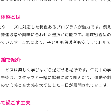
な活動で充実する東京都の放課後等デイサービス
放課後等デイサービスで学べる東京都の多様なプログラム
ス体験とは
学習支援や遊びを融合した放課後等デイサービス
化やニーズに対応した特色あるプログラムが魅力です。例
東京都の放課後等デイサービスで人気の療育活動
の発達段階や興味に合わせた選択が可能です。地域密着型
プログラミングなど新しい療育が受けられる放課後等デイ
っています。これにより、子どもも保護者も安心して利用で
放課後等デイサービスのグループ活動で身につく力
もの成長支援が詰まった一日の過ごし方
目線で紹介
放課後等デイサービスが目指す子どもの成長サポート
サービスは楽しく学びながら過ごせる場所です。午前中の
東京都の放課後等デイサービスで受けられる個別支援
。午後は、スタッフと一緒に課題に取り組んだり、運動や
放課後等デイサービスの一日で培う社会性と自立心
もの安心感と充実感を大切にした一日が展開されています
療育支援に特化した東京都の放課後等デイサービス
学習支援と療育を両立する一日の流れ
して過ごす工夫
や学習支援が充実した日常の実例