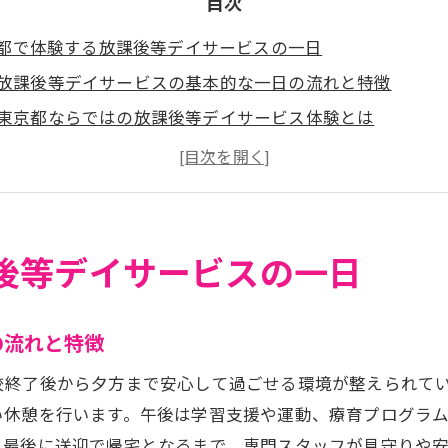
目次
都で体験する放課後等デイサービスの一日
放課後等デイサービスの基本的な一日の流れと特徴
東京都ならではの放課後等デイサービス体験とは
放課後等デイサービスの一日を子ども目線で紹介
東京都の放課後等デイサービスで安心して過ごす工夫
保護者が知りたい放課後等デイサービスのサポート体制
後等デイサービスにおける全日の流れとは
後等デイサービスの一日
放課後等デイサービスの受付から帰宅までの流れ
全日型放課後等デイサービスのスケジュール例
の流れと特徴
東京都の放課後等デイサービスで人気の活動内容
校終了後から夕方まで安心して過ごせる環境が整えられて
放課後等デイサービスの一日を充実させるポイント
い休憩を行います。午後は学習支援や運動、療育プログラ
送迎と安心を両立した放課後等デイサービスの工夫
。最後に送迎で帰宅となるまで、専門スタッフが見守りや