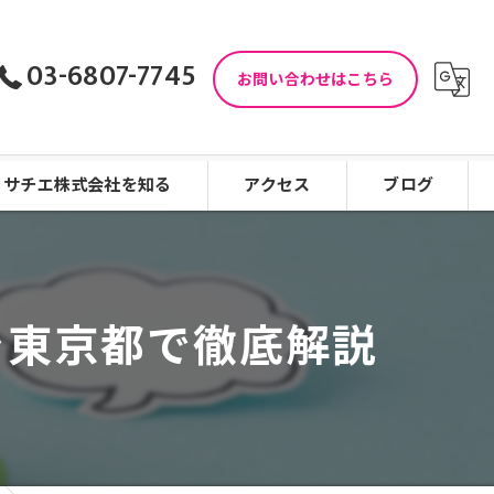
03-6807-7745
お問い合わせはこちら
サチエ株式会社を知る
アクセス
ブログ
児童指導員
コラム
児童発達支援
を東京都で徹底解説
働きやすい
看護師
未経験