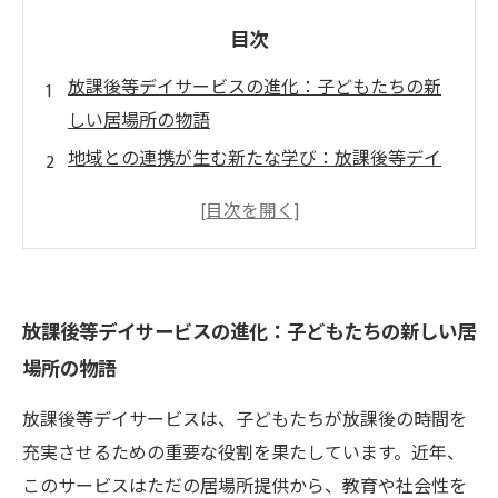
目次
放課後等デイサービスの進化：子どもたちの新
しい居場所の物語
地域との連携が生む新たな学び：放課後等デイ
サービスの取り組み
多様な支援内容で広がる可能性：放課後等デイ
サービスの新しい風
技術の力で育む教育と社会性：未来の放課後等
放課後等デイサービスの進化：子どもたちの新しい居
デイサービス
場所の物語
成功事例から学ぶ：家族の声を交えた放課後等
デイサービスの実態
放課後等デイサービスは、子どもたちが放課後の時間を
子どもたちの成長を支えるために：放課後等デ
充実させるための重要な役割を果たしています。近年、
イサービスの未来像
このサービスはただの居場所提供から、教育や社会性を