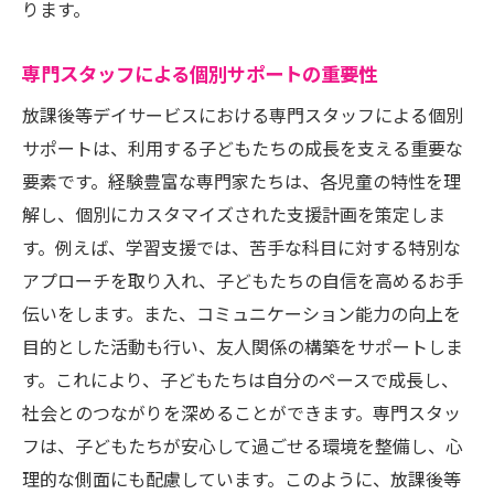
ります。
友達作りと社会的ネットワークの形成
自己表現の場としての放課後等デイサービ
専門スタッフによる個別サポートの重要性
ス
放課後等デイサービスにおける専門スタッフによる個別
問題解決能力の育成
サポートは、利用する子どもたちの成長を支える重要な
社会参加の意欲を高めるプログラム
要素です。経験豊富な専門家たちは、各児童の特性を理
安心して利用できる放課後等デイサービスの専
解し、個別にカスタマイズされた支援計画を策定しま
門スタッフの役割
す。例えば、学習支援では、苦手な科目に対する特別な
アプローチを取り入れ、子どもたちの自信を高めるお手
専門スタッフの資格と研修内容
伝いをします。また、コミュニケーション能力の向上を
子供一人ひとりに寄り添ったサポート
目的とした活動も行い、友人関係の構築をサポートしま
保護者との密なコミュニケーション
す。これにより、子どもたちは自分のペースで成長し、
スタッフ間の連携とチームワーク
社会とのつながりを深めることができます。専門スタッ
トラブル対応の早期発見と解決能力
フは、子どもたちが安心して過ごせる環境を整備し、心
継続的なスキルアップを目指す取り組み
理的な側面にも配慮しています。このように、放課後等