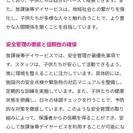
しており、子供たちは自分のペースで成長できます。ま
保護者と子供の楽しみ方
た、放課後等デイサービスは、地域社会との繋がりを強
学習支援から創造活動まで！放課後等デイサー
化し、子供たちが多様な人々と触れ合うことで、より豊
ビスの多面的なサポート
かな人間関係を築くことを目指しています。
個別学習サポートの方法と成果
創造活動で育まれる発想力と表現力
安全管理の徹底と信頼性の確保
スポーツ活動が子供に与える影響
放課後等デイサービスでは、安全管理が最優先事項で
音楽療法やアートセラピーの活用
す。スタッフは、子供たちが安心して活動できるよう、
生活スキルを向上させる日常活動
常に環境を整えることに注力しています。具体的には、
施設内の安全点検や緊急時の対応マニュアルを整備し、
放課後等デイサービスの多彩なプログラム
定期的な訓練を実施しています。また、子供たちの健康
事例
状態を把握し、日々の体調チェックを行うことで、予防
放課後等デイサービスで子供たちの社会性が向
的な対策を徹底しています。このような安全管理の取り
上する理由
組みによって、保護者からの信頼を得ることができ、安
グループ活動を通じた協調性の向上
心して放課後等デイサービスを利用することが可能にな
コミュニケーションスキルの強化