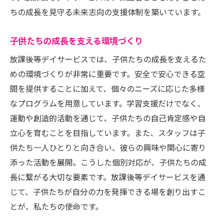
利用料金と費用の内訳
ちの成長を見守る未来志向の支援体制を築いています。
利用開始からの流れと注意事項
保護者として知っておくべきこと
子供たちの成長を支える環境づくり
未来を支える放課後等デイサービスの重要な役
放課後等デイサービスでは、子供たちの成長を支えるた
割
めの環境づくりが非常に重要です。安全で安心できる空
社会全体における放課後等デイサービスの
間を提供することに加えて、個々のニーズに応じた多様
意義
なプログラムを用意しています。学習支援だけでなく、
子供たちの自立を支援する役割
運動や創造的活動を通じて、子供たちの自己肯定感や自
地域社会の一員としての活動
立心を育むことを目指しています。また、スタッフは子
次世代の育成を目指す取り組み
供たち一人ひとりと向き合い、彼らの興味や関心に寄り
添った活動を展開。こうした個別対応が、子供たちの成
放課後等デイサービスの今後の展望
長に繋がる大切な要素です。放課後等デイサービスを通
持続可能なサポート体制の構築
じて、子供たちが自分の力を発揮できる場を創り出すこ
とが、私たちの使命です。