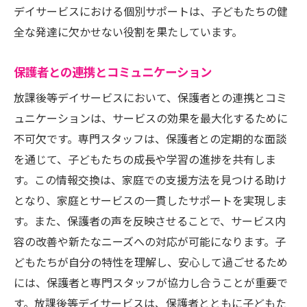
保護者も安心！放課後等デイサービスの環境と
デイサービスにおける個別サポートは、子どもたちの健
支援体制
全な発達に欠かせない役割を果たしています。
安全な施設と設備の管理
保護者との連携とコミュニケーション
日常の活動報告と情報共有
放課後等デイサービスにおいて、保護者との連携とコミ
保護者会や相談会の実施
ュニケーションは、サービスの効果を最大化するために
地域社会との連携と協力
不可欠です。専門スタッフは、保護者との定期的な面談
子供の成長を見守る報告書
を通じて、子どもたちの成長や学習の進捗を共有しま
利用者の声を反映したサービス改善
す。この情報交換は、家庭での支援方法を見つける助け
放課後等デイサービスの具体的な利用方法と選
となり、家庭とサービスの一貫したサポートを実現しま
び方
す。また、保護者の声を反映させることで、サービス内
放課後等デイサービスの利用申し込み手順
容の改善や新たなニーズへの対応が可能になります。子
適切な施設を選ぶためのポイント
どもたちが自分の特性を理解し、安心して過ごせるため
には、保護者と専門スタッフが協力し合うことが重要で
見学時に確認すべきチェックリスト
す。放課後等デイサービスは、保護者とともに子どもた