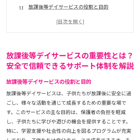
放課後等デイサービスの役割と目的
安全管理の徹底と信頼性の確保
専門スタッフによる個別サポートの重要性
保護者との連携とコミュニケーション
子供たちの成長を支える環境づくり
放課後等デイサービスの重要性とは？
トラブル時の対応と解決策
安全で信頼できるサポート体制を解説
放課後等デイサービスが提供する多岐にわたる
プログラムの魅力
放課後等デイサービスの役割と目的
学習支援プログラムの内容と効果
放課後等デイサービスは、子供たちが放課後に安全に過
運動・スポーツ活動の意義
ごし、様々な活動を通じて成長するための重要な場で
音楽や芸術を通じた創造活動
す。このサービスの主な目的は、保護者の負担を軽減
し、子供たちに学びや遊びの機会を提供することです。
社会スキルを育むグループワーク
特に、学習支援や社会性の向上を図るプログラムが充実
特別イベントや季節ごとの行事