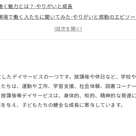
働く魅力とは？-やりがいと成長
現場で働く人たちに聞いてみた-やりがいと感動のエピソー
利用者との触れ合いを通じて成長する-働くうえでの大切な
未来へのつながり-放課後等デイサービスの社会的役割と貢
にしたデイサービスの一つです。放課後や休日など、学校
もたちは、運動や工作、学習支援、社会体験、図書コーナ
、放課後等デイサービスは、身体的、知的、精神的な発達
感を与え、子どもたちの健全な成長に寄与しています。