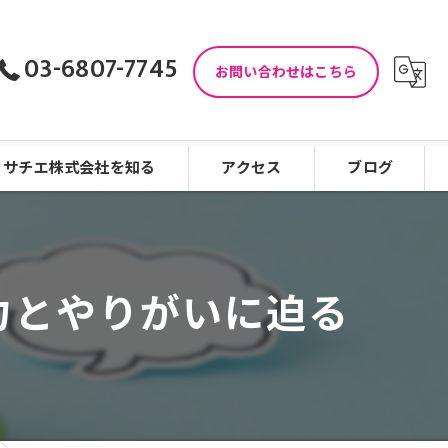
03-6807-7745
お問い合わせはこちら
サチエ株式会社を知る
アクセス
ブログ
児童指導員
コラム
児童発達支援
力とやりがいに迫る
働きやすい
看護師
未経験